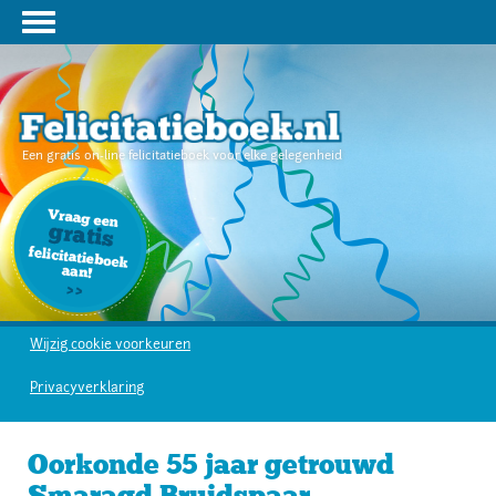
Een gratis on-line felicitatieboek voor elke gelegenheid
Wijzig cookie voorkeuren
Privacyverklaring
Oorkonde 55 jaar getrouwd
Smaragd Bruidspaar