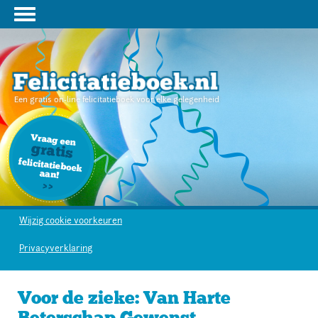
Een gratis on-line felicitatieboek voor elke gelegenheid
Wijzig cookie voorkeuren
Privacyverklaring
Voor de zieke: Van Harte
Beterschap Gewenst