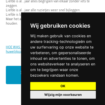
Liefde is al .. jaar alles begrijpen van elkaar zonder iets te
zeggen.
Liefde is al .. jaar alle ruzietjes weer snel bijleggen.
Liefde is la .. jaar naar elkaar luisteren en elkaar vertrouwen,
Maar het aller belangrijkste van liefde is om van elkaar te
houden.
Wij gebruiken cookies
Wij maken gebruik van cookies en
andere tracking-technologieën om
uw surfervaring op onze website te
HOE WAS HET OOK AL WEER.............klik hier voor het
huwelijksjaren overzicht
verbeteren, om gepersonaliseerde
inhoud en advertenties te tonen, om
ons websiteverkeer te analyseren en
om te begrijpen waar onze
DIGITAAL FELICITATIEBOEK
bezoekers vandaan komen.
AANVRAGEN
OK
Wijzig mijn voorkeuren
All rights reserved Copyright © felicitatieboek.nl